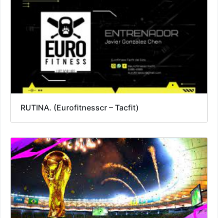
RUTINA. (Eurofitnesscr – Tacfit)