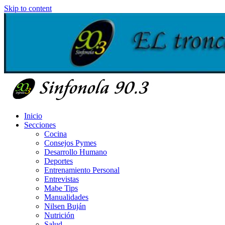
Skip to content
Inicio
Secciones
Cocina
Consejos Pymes
Desarrollo Humano
Deportes
Entrenamiento Personal
Entrevistas
Mabe Tips
Manualidades
Nilsen Buján
Nutrición
Salud