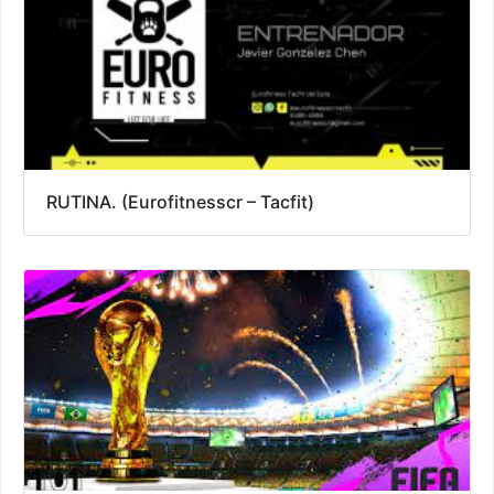
RUTINA. (Eurofitnesscr – Tacfit)