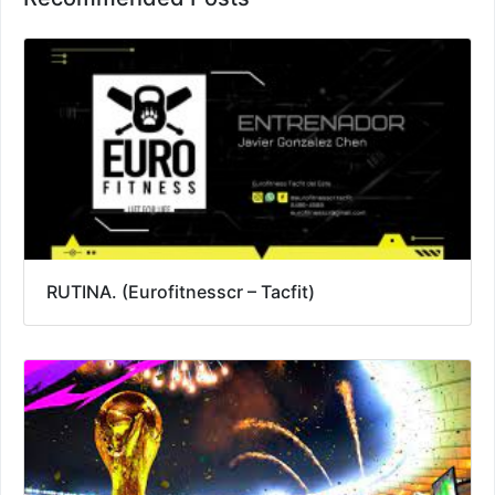
RUTINA. (Eurofitnesscr – Tacfit)