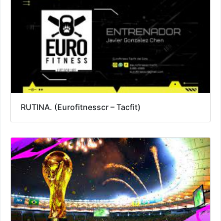
RUTINA. (Eurofitnesscr – Tacfit)