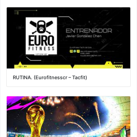
RUTINA. (Eurofitnesscr – Tacfit)