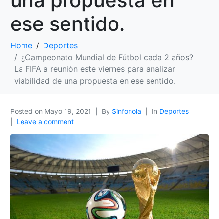
una propuesta en
ese sentido.
Home
Deportes
¿Campeonato Mundial de Fútbol cada 2 años?
La FIFA a reunión este viernes para analizar
viabilidad de una propuesta en ese sentido.
Posted on
Mayo 19, 2021
By
Sinfonola
In
Deportes
Leave a comment