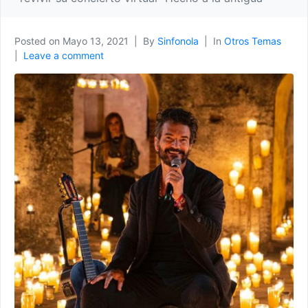
Posted on
Mayo 13, 2021
By
Sinfonola
In
Otros Temas
Leave a comment